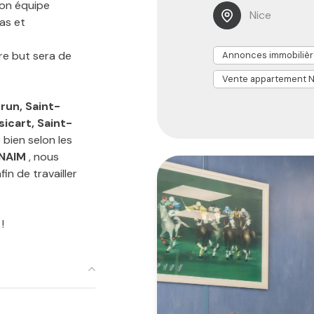
on équipe
Nice
las et
e but sera de
Annonces immobilièr
Vente appartement N
run, Saint-
sicart, Saint-
 bien selon les
NAIM
, nous
in de travailler
!