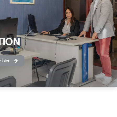
TION
n bien