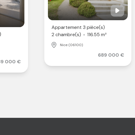
Appartement 3 pièce(s)
)
2 chambre(s)
116.55 m²
Nice (06100)
689 000 €
39 000 €