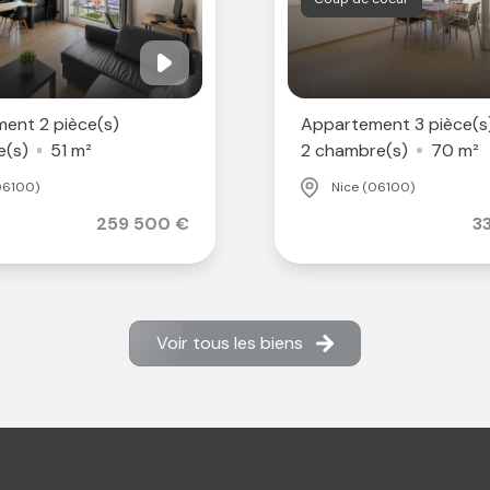
ent 2 pièce(s)
Appartement 3 pièce(s
e(s)
51 m²
2 chambre(s)
70 m²
06100)
Nice (06100)
259 500 €
3
Voir tous les biens