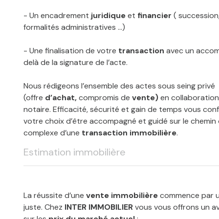
- Un encadrement
juridique
et
financier
( succession
formalités administratives …)
- Une finalisation de votre
transaction
avec un acco
delà de la signature de l’acte.
Nous rédigeons l’ensemble des actes sous seing privé
(offre
d’achat,
compromis de
vente)
en collaboration
notaire. Efficacité, sécurité et gain de temps vous co
votre choix d’être accompagné et guidé sur le chemin 
complexe d’une
transaction immobilière
.
Estimation immobilière
La réussite d’une
vente immobilière
commence par u
juste. Chez
INTER IMMOBILIER
vous vous offrons un av
sur les
prix du marché actuel
: