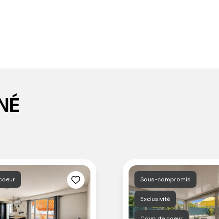
NÉ
 coeur
Sous-compromis
Exclusivité
Coup de coeur