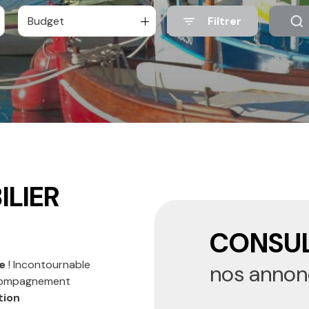
Budget
Filtrer
ILIER
CONSUL
e
! Incontournable
nos annon
ccompagnement
tion