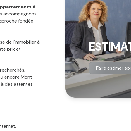
appartements à
ous accompagnons
approche fondée
e de l’
immobilier à
ESTIMA
ste prix et
Faire estimer so
 recherchés,
u encore
Mont
 à des attentes
nternet.