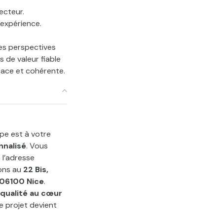
ecteur.
’expérience.
des perspectives
s de valeur fiable
cace et cohérente.
pe est à votre
nnalisé
. Vous
 l’adresse
lons au
22 Bis,
 06100 Nice
.
 qualité au cœur
e projet devient