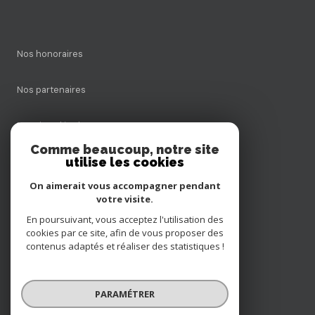
nos honoraires
nos partenaires
mentions légales
Comme beaucoup, notre site
utilise les cookies
admin
On aimerait vous accompagner pendant
politique rgpd
votre visite.
En poursuivant, vous acceptez l'utilisation des
cookies par ce site, afin de vous proposer des
cookies
contenus adaptés et réaliser des statistiques !
© 2026 | Tous droits réservés
PARAMÉTRER