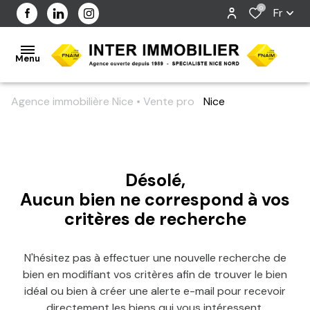
0
Fr
Menu
Agence immobilière Nice
Vente pro
Nice
ACCUEIL
Filtrer
L'AGENCE
Désolé,
NOS
Aucun bien ne correspond à vos
BIENS
critères de recherche
VENDUS
N'hésitez pas à effectuer une nouvelle recherche de
ESTIMER
bien en modifiant vos critères afin de trouver le bien
idéal ou bien à créer une alerte e-mail pour recevoir
CONTACT
directement les biens qui vous intéressent.