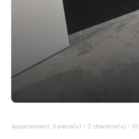
Appartement
3 pièce(s)
2 chambre(s)
61