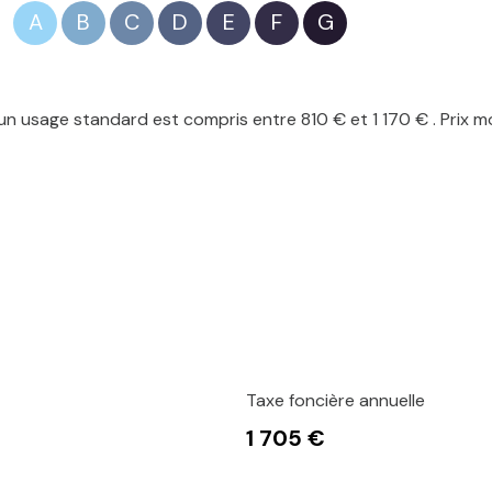
A
B
C
D
E
F
G
n usage standard est compris entre 810 € et 1 170 € . Prix m
Taxe foncière annuelle
1 705 €