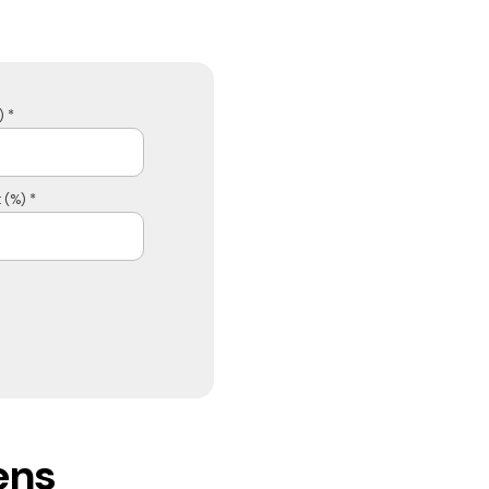
 *
 (%) *
ens