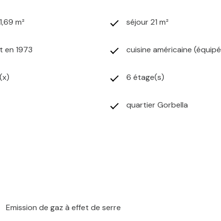
1,69 m²
séjour 21 m²
t en 1973
cuisine américaine (équip
(x)
6 étage(s)
quartier Gorbella
Emission de gaz à effet de serre