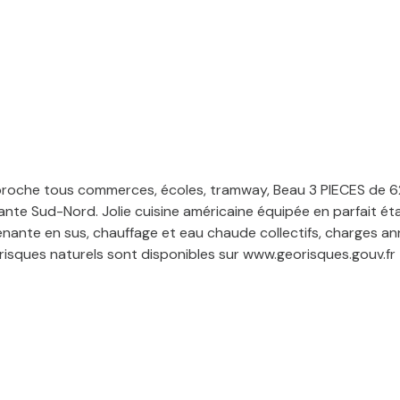
roche tous commerces, écoles, tramway, Beau 3 PIECES de 62
sante Sud-Nord. Jolie cuisine américaine équipée en parfait é
enante en sus, chauffage et eau chaude collectifs, charges an
 risques naturels sont disponibles sur www.georisques.gouv.fr