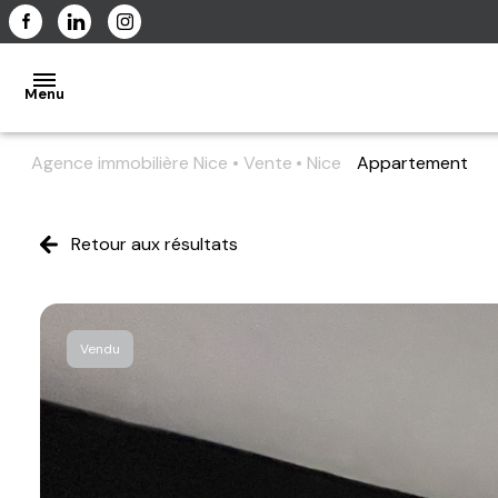
Menu
Agence immobilière Nice
Vente
Nice
Appartement
ACCUEIL
Retour aux résultats
L'AGENCE
Vendu
NOS
BIENS