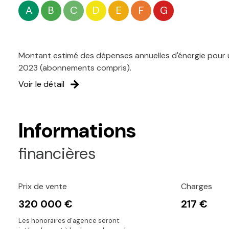
A
B
C
D
E
F
G
Montant estimé des dépenses annuelles d'énergie pour u
2023 (abonnements compris).
Voir le détail
Informations
financières
Prix de vente
Charges
320 000 €
217 €
Les honoraires d'agence seront