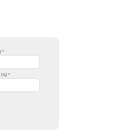
 *
 (%) *