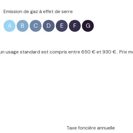
Emission de gaz à effet de serre
A
B
C
D
E
F
G
n usage standard est compris entre 650 € et 930 € . Prix mo
Taxe foncière annuelle