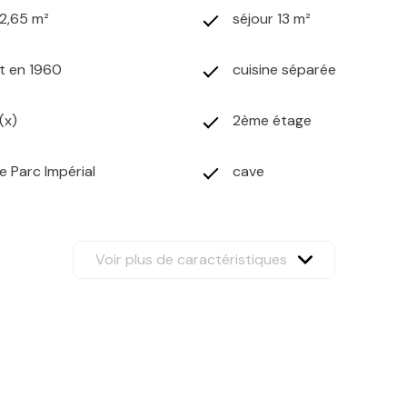
2,65 m²
séjour 13 m²
t en 1960
cuisine séparée
(x)
2ème étage
le Parc Impérial
cave
Voir plus de caractéristiques