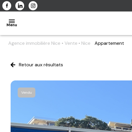
Menu
Agence immobilière Nice
Vente
Nice
Appartement
ACCUEIL
Retour aux résultats
L'AGENCE
Vendu
NOS
BIENS