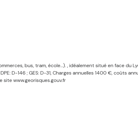
erces, bus, tram, école...). , idéalement situé en face du L
DPE: D-146 ; GES: D-31, Charges annuelles 1400 €, coûts annu
le site www.georisques.gouv.fr