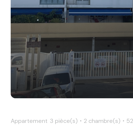
Appartement
3 pièce(s)
2 chambre(s)
52