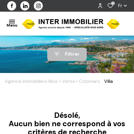
0
Fr
Menu
ACCUEIL
Filtrer
L'AGENCE
NOS
Agence immobilière Nice
Vente
Colomars
Villa
BIENS
VENDUS
Désolé,
ESTIMER
Aucun bien ne correspond à vos
critères de recherche
CONTACT