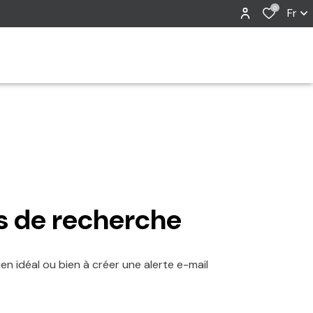
0
Fr
er
Aucune annonce trouvée
Réinitialiser
s de recherche
en idéal ou bien à créer une alerte e-mail