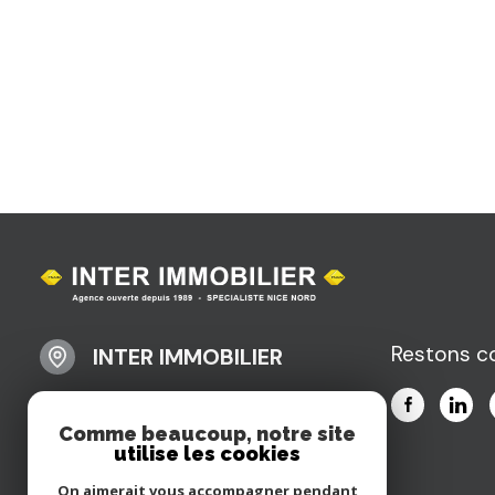
VENDUS
ESTIMER
CONTACT
Restons c
INTER IMMOBILIER
04 92 07 92 92
contact@interimmobiliernice.fr
Comme beaucoup, notre site
utilise les cookies
22 Bis, Avenue Saint-Sylvestre Place du
Général Goiran
On aimerait vous accompagner pendant