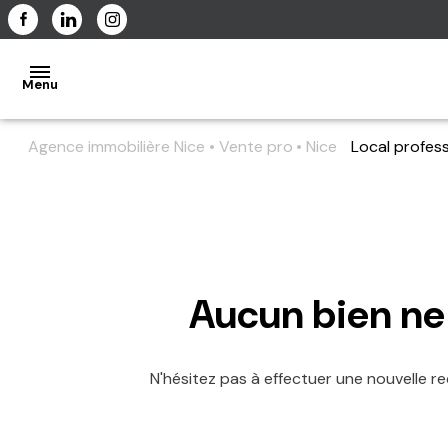
Menu
Agence immobilière Nice
Vente pro
Nice
Local profess
Acheter
Estimer
ACCUEIL
Type de commerce
Localisat
De l'ancien
L'AGENCE
Aucun bien ne
NOS
N'hésitez pas à effectuer une nouvelle re
BIENS