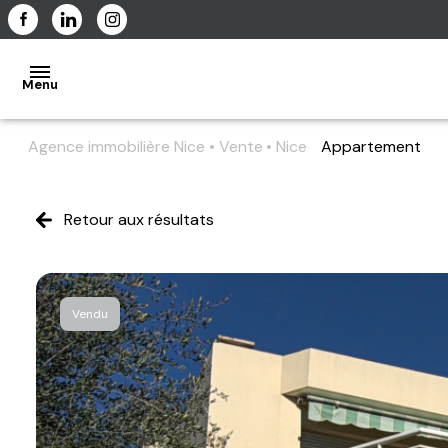
Menu
Agence immobilière Nice
Vente
Nice
Appartement
ACCUEIL
Retour aux résultats
L'AGENCE
Vendu
NOS
BIENS