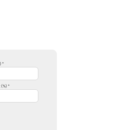
 *
 (%) *