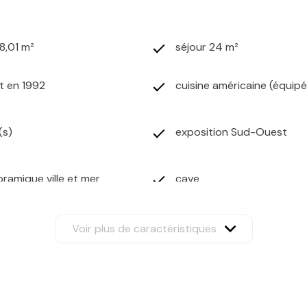
8,01 m²
séjour 24 m²
t en 1992
cuisine américaine (équip
(s)
exposition Sud-Ouest
ramique ville et mer
cave
Voir plus de caractéristiques