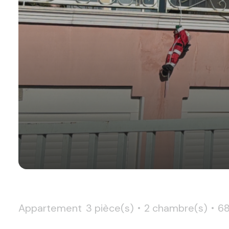
Appartement
3 pièce(s)
2 chambre(s)
68