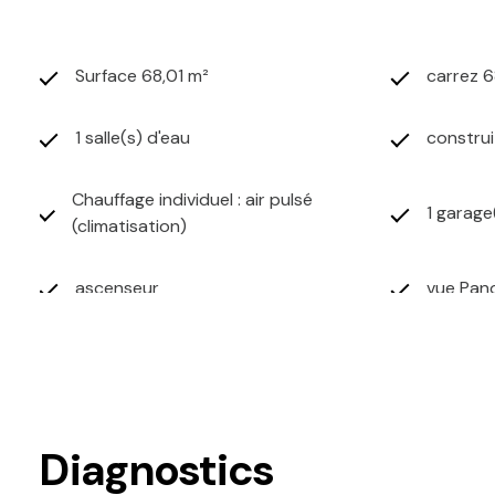
Surface 68,01 m²
carrez 6
1 salle(s) d'eau
construi
Chauffage individuel : air pulsé
1 garage
(climatisation)
ascenseur
vue Pano
quartier NICE NORD - HAUT SAINT-
SYLVESTRE
Diagnostics