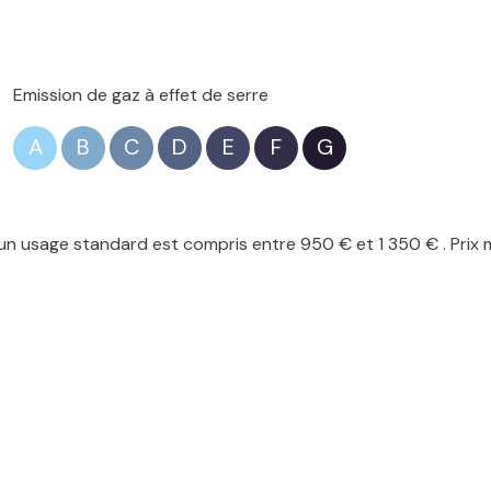
Emission de gaz à effet de serre
A
B
C
D
E
F
G
n usage standard est compris entre 950 € et 1 350 € . Prix 